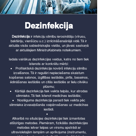
Dezinfekcija
Dezinfekcija
ir infekciju slimību ierosinātāju (vīrusu,
baktēriju, vienšūņu u.c.) iznīcināšanaārējā vidē. Tā ir
aktuāla visās sabiedriskajās vietās, un jāveic saskaņā
ar aktuālajiem MinistruKabineta noteikumiem.
Iedala vairākus dezinfekcijas veidus, katrs no tiem tiek
īstenots ar konkrētu mērķi:
Profilaktiskā dezinfekcija novērš infekciju slimību
izcelšanos. Tā ir regulāri nepieciešama skaistum
kopšanas salonos, izglītības iestādēs, pirtīs, baseinos,
ēdināšanas iestādēs un citās iestādēs ar lielu cilvēku
plūsmu;
Kārtējā dezinfekcija tiek veikta telpās, kur atrodas
slimnieks. Tā tiek īstenot medicīnas iestādēs;
Noslēguma dezinfekcija parasti tiek veikta pēc
slimnieka izveseļošanās vaipārvešanas uz medicīnas
iestādi.
Atkarībā no situācijas dezinfekcijai tiek izmantotas
atšķirīgas metodes. Piemēram, fizikālās dezinfekcijas
metodes ietver telpas un virsmu apstrādi ar
ultravioletajām lampām un aprīkojuma (instrumentu,