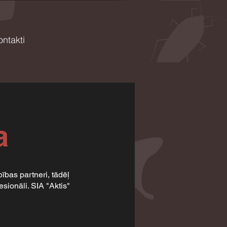
ontakti
a
bas partneri, tādēļ
sionāli. SIA "Aktis"