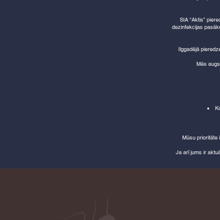
SIA “Aktis” piere
dezinfekcijas pasāk
Ilggadējā pieredz
Mēs augstu
Ko
Mūsu prioritāte 
Ja arī jums ir aktu