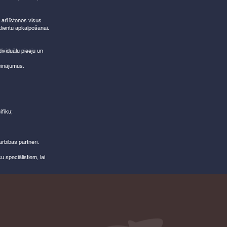
 arī īstenos visus
lientu apkalpošanai.
ividuālu pieeju un
sinājumus.
ifiku;
arbības partneri.
u speciālistiem, lai