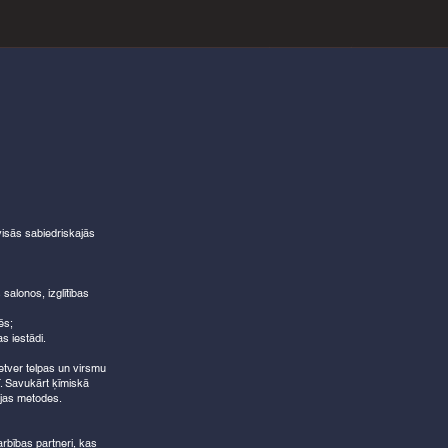
 visās sabiedriskajās
salonos, izglītības
ēs;
s iestādi.
ietver telpas un virsmu
ī. Savukārt ķīmiskā
ijas metodes.
rbības partneri, kas