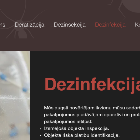
ms
Deratizācija
Dezinsekcija
Dezinfekcija
K
Dezinfekcij
Mēs augsti novērtējam ikvienu mūsu sadarbī
pakalpojumus piedāvājam operatīvi un profe
pakalpojumos ietilpst:
Izsmeļoša objekta inspekcija.
Objekta riska platību identifikācija.