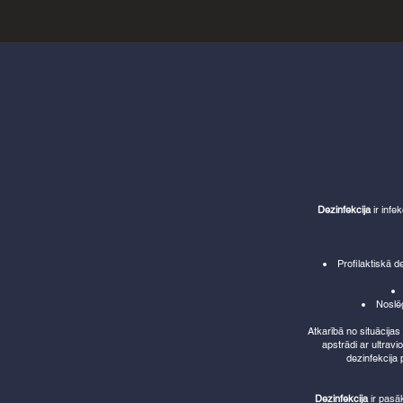
Dezinfekcija
ir infek
Profilaktiskā d
Noslēg
Atkarībā no situācijas
apstrādi ar ultrav
dezinfekcija
Dezinfekcija
ir pasā