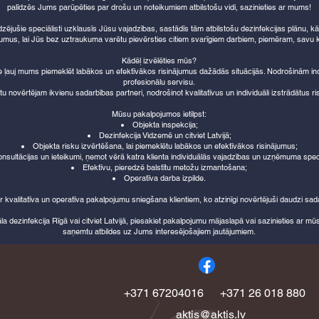
palīdzēs Jums parūpēties par drošu un noteikumiem atbilstošu vidi, sazinieties ar mums!
dzējušie speciālisti uzklausīs Jūsu vajadzības, sastādīs tām atbilstošu dezinfekcijas plānu, kā
umus, lai Jūs bez uztraukuma varētu pievērsties citiem svarīgiem darbiem, piemēram, savu k
Kādēļ izvēlēties mūs?
e ļauj mums piemeklēt labākos un efektīvākos risinājumus dažādās situācijās. Nodrošinām ind
profesionālu servisu.
 novērtējam ikvienu sadarbības partneri, nodrošinot kvalitatīvus un individuāli izstrādātus ri
Mūsu pakalpojumos ietilpst:
Objekta inspekcija;
Dezinfekcija Vidzemē un citviet Latvijā;
Objekta risku izvērtēšana, lai piemeklētu labākos un efektīvākos risinājumus;
nsultācijas un ieteikumi, ņemot vērā katra klienta individuālās vajadzības un uzņēmuma spec
Efektīvu, pieredzē balstītu metožu izmantošana;
Operatīva darba izpilde.
ir kvalitatīva un operatīva pakalpojumu sniegšana klientiem, ko atzinīgi novērtējuši daudzi sad
āla dezinfekcija Rīgā vai citviet Latvijā, piesakiet pakalpojumu mājaslapā vai sazinieties ar mūs
saņemtu atbildes uz Jums interesējošajiem jautājumiem.
+371 67204016
+371 26 018 880
aktis@aktis.lv