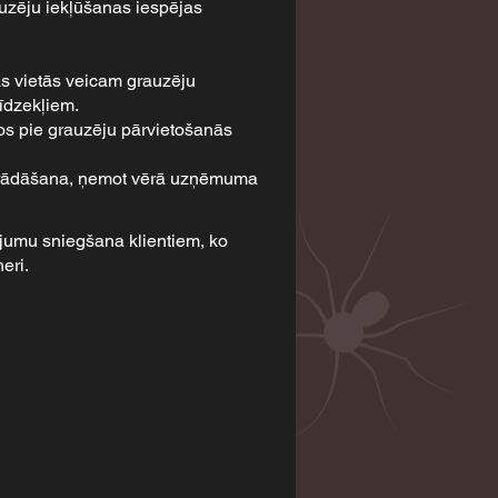
uzēju iekļūšanas iespējas
s vietās veicam grauzēju
īdzekļiem.
os pie grauzēju pārvietošanās
strādāšana, ņemot vērā uzņēmuma
pojumu sniegšana klientiem, ko
eri.