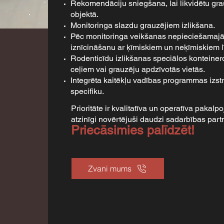
Rekomendāciju sniegšana, lai likvidētu gra
objektā.
Monitoringa slazdu grauzējiem izlikšana.
Pēc monitoringa veikšanas nepieciešamajā
iznīcināšanu ar ķīmiskiem un neķīmiskiem l
Rodenticīdu izlikšanas speciālos konteiner
ceļiem vai grauzēju apdzīvotās vietās.
Integrēta kaitēkļu vadības programmas iz
specifiku.
Prioritāte ir kvalitatīva un operatīva pakal
atzinīgi novērtējuši daudzi sadarbības partn
Priecāsimies palīdzēt!
Zvani mums