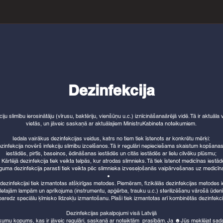
Dezinfekcija
ciju slimību ierosinātāju (vīrusu, baktēriju, vienšūņu u.c.) iznīcināšanaārējā vidē. Tā ir aktuāla
vietās, un jāveic saskaņā ar aktuālajiem MinistruKabineta noteikumiem.
Iedala vairākus dezinfekcijas veidus, katrs no tiem tiek īstenots ar konkrētu mērķi:
ezinfekcija novērš infekciju slimību izcelšanos. Tā ir regulāri nepieciešama skaistum kopšanas 
iestādēs, pirtīs, baseinos, ēdināšanas iestādēs un citās iestādēs ar lielu cilvēku plūsmu;
Kārtējā dezinfekcija tiek veikta telpās, kur atrodas slimnieks. Tā tiek īstenot medicīnas iestād
uma dezinfekcija parasti tiek veikta pēc slimnieka izveseļošanās vaipārvešanas uz medicīna
 dezinfekcijai tiek izmantotas atšķirīgas metodes. Piemēram, fizikālās dezinfekcijas metodes 
ioletajām lampām un aprīkojuma (instrumentu, apģērba, trauku u.c.) sterilizēšanu vārošā ūden
 paredz speciālu ķīmisko līdzekļu izmantošanu. Plaši tiek izmantotas arī kombinētās dezinfekc
Dezinfekcijas pakalpojumi visā Latvijā
kumu kopums, kas ir jāveic regulāri, saskaņā ar noteiktām prasībām. Ja ☻Jūs meklējat sada