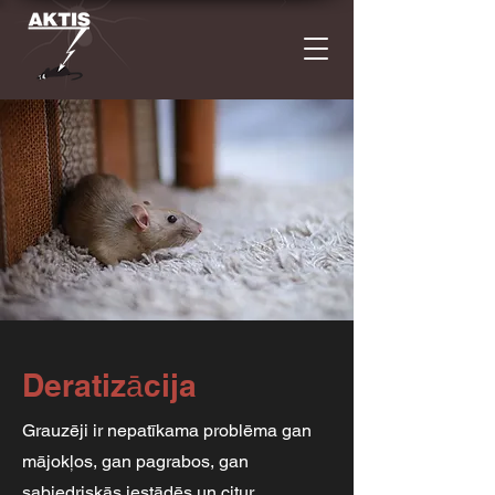
Deratizācija
Grauzēji ir nepatīkama problēma gan
mājokļos, gan pagrabos, gan
sabiedriskās iestādēs un citur.