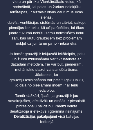
vietu un pārtiku. Vienkāršākais veids, kā
nodrošināt, lai peles un žurkas neiekļūtu
iekštelpās, ir aiztaisīt visus caurumus ēkas
sienās,
durvīs, ventilācijas sistēmās un citviet, sakopt
piemājas teritoriju, kā arī parūpēties, lai ēkas
jumta tuvumā nebūtu zemu noliekušies koku
zari, kas ļautu grauzējiem bez problēmām
nokļūt uz jumta un pa to - iekšā ēkā.
Ja tomēr grauzēji ir iekļuvuši iekštelpās, peļu
un žurku iznīcināšana var tikt īstenota ar
dažādām metodēm. Tie var būt, piemēram,
mehāniskie slazdi vai saindēta ēsma.
Jāatceras, ka
grauzēju iznīcināšana var prasīt ilgāku laiku,
jo daļa no pieejamām indēm ir ar lēnu
iedarbību.
Tomēr dažkārt, īpaši, ja grauzēji ir jau
savairojušies, efektīvāk un drošāk ir piesaistīt
profesionāļu palīdzību. Pareizi veikta
deratizācija ir efektīvs ilgtermiņa risinājums.
Deratizācijas pakalpojumi
visā Latvijas
teritorijā