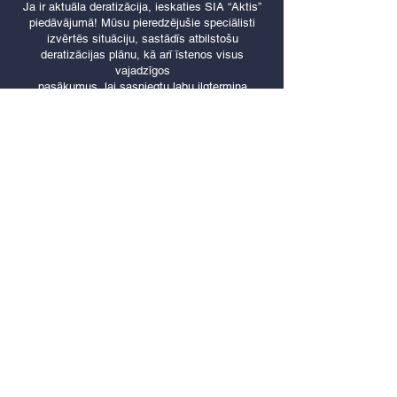
Ja ir aktuāla deratizācija, ieskaties SIA “Aktis”
piedāvājumā! Mūsu pieredzējušie speciālisti
izvērtēs situāciju, sastādīs atbilstošu
deratizācijas plānu, kā arī īstenos visus
vajadzīgos
pasākumus, lai sasniegtu labu ilgtermiņa
rezultātu.
Dažāda veida grauzēju iznīcināšana – efektīvi,
ātri un ar garantētu rezultātu!
Kādēļ izvēlēties mūsu pakalpojumus?
Ilggadējā pieredze ļauj mums nodrošināt
kvalitatīvus, pārdomātus risinājumus dažādās
situācijās. Nodrošinām individuālu pieeju un
profesionālu servisu.
Mēs piedāvājam:
Rūpīgu objektu apskati;
Deratizācijas pakalpojumus visā Latvijas
teritorijā. Deratizācija Vidzemē, Kurzemēun
citviet;
Risku izvērtēšanu, lai piemeklētu labākos
un efektīvākos risinājumus;
Konsultācijas un ieteikumus, ņemot vērā