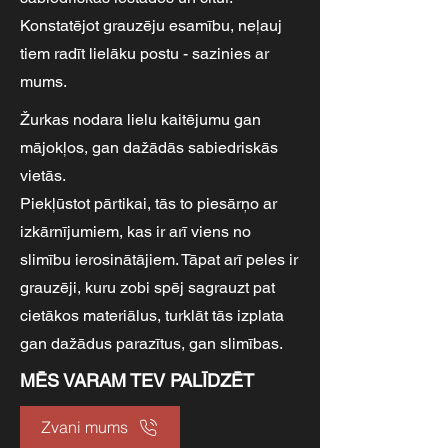
Konstatējot grauzēju esamību, neļauj
tiem radīt lielāku postu - sazinies ar
mums.
Žurkas nodara lielu kaitējumu gan
mājokļos, gan dažādās sabiedriskās
vietās.
Piekļūstot pārtikai, tās to piesārņo ar
izkārnījumiem, kas ir arī viens no
slimību ierosinātājiem. Tāpat arī peles ir
grauzēji, kuru zobi spēj sagrauzt pat
cietākos materiālus, turklāt tās izplata
gan dažādus parazītus, gan slimības.
MĒS VARAM TEV PALĪDZĒT
Zvani mums