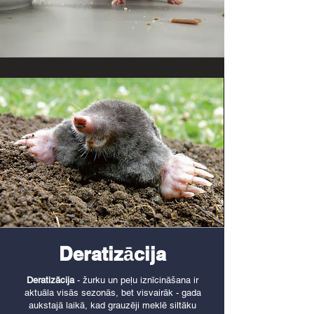
Deratizācija
Deratizācija
- žurku un peļu iznīcināšana ir
aktuāla visās sezonās, bet visvairāk - gada
aukstajā laikā, kad grauzēji meklē siltāku