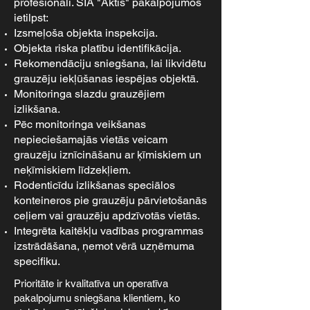
profesionāli. SIA "Aktis" pakalpojumos
ietilpst:
Izsmeļoša objekta inspekcija.
Objekta riska platību identifikācija.
Rekomendāciju sniegšana, lai likvidētu
grauzēju iekļūšanas iespējas objektā.
Monitoringa slazdu grauzējiem
izlikšana.
Pēc monitoringa veikšanas
nepieciešamajās vietās veicam
grauzēju iznīcināšanu ar ķīmiskiem un
neķīmiskiem līdzekļiem.
Rodenticīdu izlikšanas speciālos
konteineros pie grauzēju pārvietošanās
ceļiem vai grauzēju apdzīvotās vietās.
Integrēta kaitēkļu vadības programmas
izstrādāšana, ņemot vērā uzņēmuma
specifiku.
Prioritāte ir kvalitatīva un operatīva
pakalpojumu sniegšana klientiem, ko