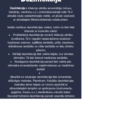
Dezinfekcija
ir infekciju slimību ierosinātāju (vīrusu,
baktēriju, vienšūņu u.c.) iznīcināšanaārējā vidē. Tā ir
aktuāla visās sabiedriskajās vietās, un jāveic saskaņā
ar aktuālajiem MinistruKabineta noteikumiem.
Iedala vairākus dezinfekcijas veidus, katrs no tiem tiek
īstenots ar konkrētu mērķi:
Profilaktiskā dezinfekcija novērš infekciju slimību
izcelšanos. Tā ir regulāri nepieciešama skaistum
kopšanas salonos, izglītības iestādēs, pirtīs, baseinos,
ēdināšanas iestādēs un citās iestādēs ar lielu cilvēku
plūsmu;
Kārtējā dezinfekcija tiek veikta telpās, kur atrodas
slimnieks. Tā tiek īstenot medicīnas iestādēs;
Noslēguma dezinfekcija parasti tiek veikta pēc
slimnieka izveseļošanās vaipārvešanas uz medicīnas
iestādi.
Atkarībā no situācijas dezinfekcijai tiek izmantotas
atšķirīgas metodes. Piemēram, fizikālās dezinfekcijas
metodes ietver telpas un virsmu apstrādi ar
ultravioletajām lampām un aprīkojuma (instrumentu,
apģērba, trauku u.c.) sterilizēšanu vārošā ūdenī.
Savukārt ķīmiskā dezinfekcija paredz speciālu ķīmisko
līdzekļu izmantošanu. Plaši tiek izmantotas arī
kombinētās dezinfekcijas metodes.
Dezinfekcijas pakalpojumi visā Latvijā