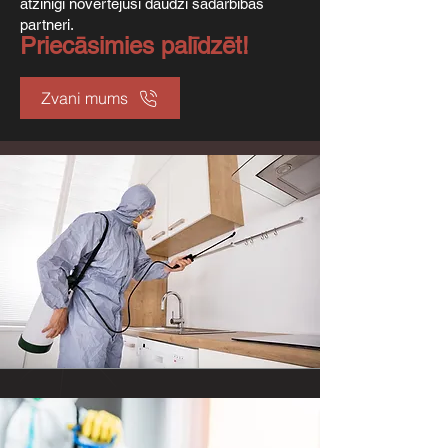
atzinīgi novērtējuši daudzi sadarbības
partneri.
Priecāsimies palīdzēt!
Zvani mums