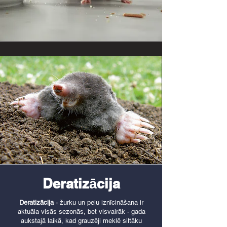
Deratizācija
Deratizācija
- žurku un peļu iznīcināšana ir
aktuāla visās sezonās, bet visvairāk - gada
aukstajā laikā, kad grauzēji meklē siltāku