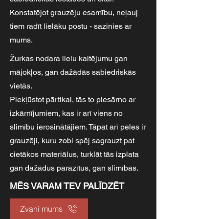
Konstatējot grauzēju esamību, neļauj
tiem radīt lielāku postu - sazinies ar
mums.
Žurkas nodara lielu kaitējumu gan
mājokļos, gan dažādās sabiedriskās
vietās.
Piekļūstot pārtikai, tās to piesārņo ar
izkārnījumiem, kas ir arī viens no
slimību ierosinātājiem. Tāpat arī peles ir
grauzēji, kuru zobi spēj sagrauzt pat
cietākos materiālus, turklāt tās izplata
gan dažādus parazītus, gan slimības.
MĒS VARAM TEV PALĪDZĒT
Zvani mums