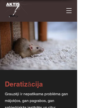
Deratizācija
Grauzēji ir nepatīkama problēma gan
mājokļos, gan pagrabos, gan
sabiedriskās iestādēs un citur.