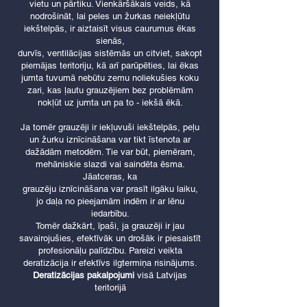
vietu un pārtiku. Vienkāršākais veids, kā
nodrošināt, lai peles un žurkas neiekļūtu
iekštelpās, ir aiztaisīt visus caurumus ēkas
sienās,
durvīs, ventilācijas sistēmās un citviet, sakopt
piemājas teritoriju, kā arī parūpēties, lai ēkas
jumta tuvumā nebūtu zemu noliekušies koku
zari, kas ļautu grauzējiem bez problēmām
nokļūt uz jumta un pa to - iekšā ēkā.
Ja tomēr grauzēji ir iekļuvuši iekštelpās, peļu
un žurku iznīcināšana var tikt īstenota ar
dažādām metodēm. Tie var būt, piemēram,
mehāniskie slazdi vai saindēta ēsma.
Jāatceras, ka
grauzēju iznīcināšana var prasīt ilgāku laiku,
jo daļa no pieejamām indēm ir ar lēnu
iedarbību.
Tomēr dažkārt, īpaši, ja grauzēji ir jau
savairojušies, efektīvāk un drošāk ir piesaistīt
profesionāļu palīdzību. Pareizi veikta
deratizācija ir efektīvs ilgtermiņa risinājums.
Deratizācijas pakalpojumi
visā Latvijas
teritorijā